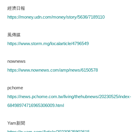
經濟日報
https://money.udn.com/money/story/5636/7189110
風傳媒
https://www.storm.mg/localarticle/4796549
nownews
https://www.nownews.com/amp/news/6150578
pchome
https://news.pchome.com.tw/living/thehubnews/20230525/index-
68498974716965306009.html
Yam新聞
https://n.yam.com/Article/20230525902615