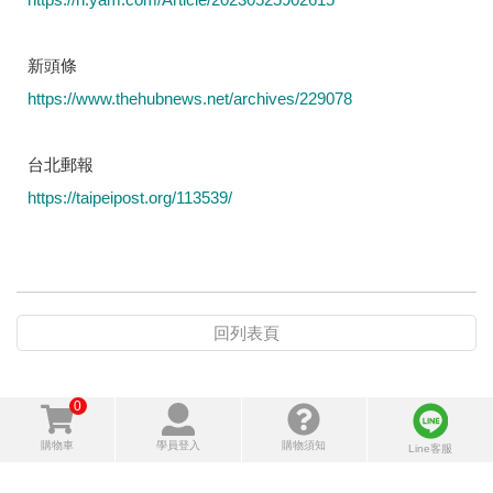
新頭條
https://www.thehubnews.net/archives/229078
台北郵報
https://taipeipost.org/113539/
回列表頁
0
購物車
學員登入
購物須知
Line客服
106 台北市大安區敦化南路二段207號遠企大樓16樓
+886-2-8722-0137